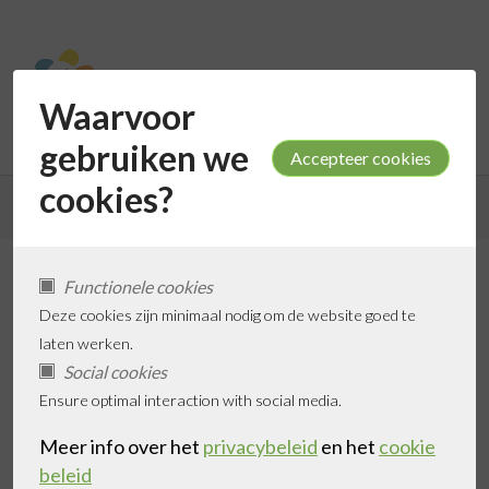
Waarvoor
gebruiken we
cookies?
Terug naar de zoekresultaten
Functionele cookies
Blydhove Zonnetje
Deze cookies zijn minimaal nodig om de website goed te
laten werken.
Social cookies
Ensure optimal interaction with social media.
Toevoegen aan favorieten
Meer info over het
privacybeleid
en het
cookie
beleid