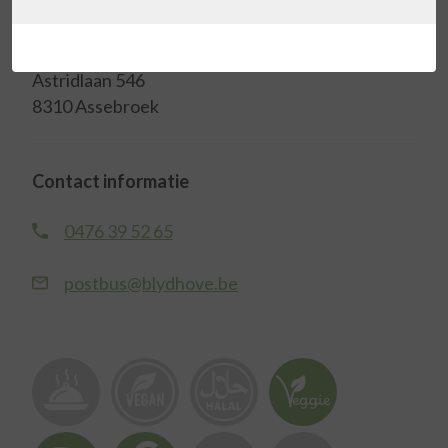
Adres
Astridlaan 546
8310 Assebroek
Contact informatie
0476 39 52 65
postbus@blydhove.be