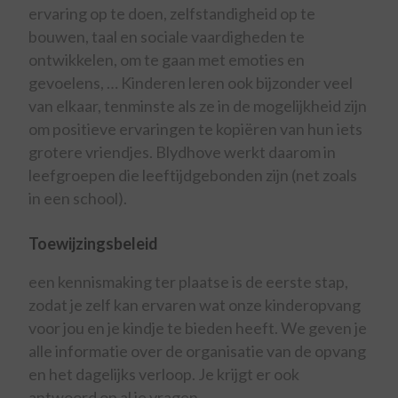
ervaring op te doen, zelfstandigheid op te
bouwen, taal en sociale vaardigheden te
ontwikkelen, om te gaan met emoties en
gevoelens, … Kinderen leren ook bijzonder veel
van elkaar, tenminste als ze in de mogelijkheid zijn
om positieve ervaringen te kopiëren van hun iets
grotere vriendjes. Blydhove werkt daarom in
leefgroepen die leeftijdgebonden zijn (net zoals
in een school).
Toewijzingsbeleid
een kennismaking ter plaatse is de eerste stap,
zodat je zelf kan ervaren wat onze kinderopvang
voor jou en je kindje te bieden heeft. We geven je
alle informatie over de organisatie van de opvang
en het dagelijks verloop. Je krijgt er ook
antwoord op al je vragen.