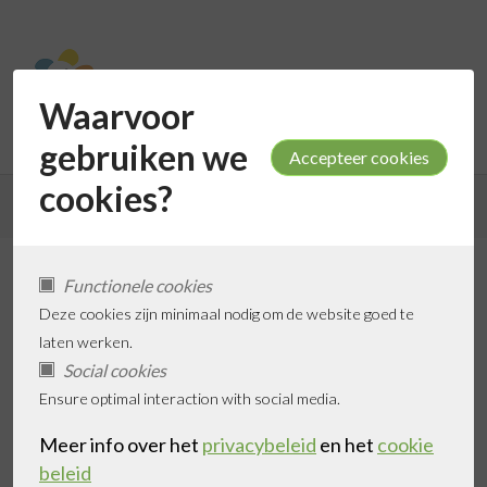
Waarvoor
gebruiken we
cookies?
Terug naar de zoekresultaten
Functionele cookies
Blydhove De Smalle
Deze cookies zijn minimaal nodig om de website goed te
laten werken.
Social cookies
Ensure optimal interaction with social media.
Toevoegen aan favorieten
Meer info over het
privacybeleid
en het
cookie
beleid