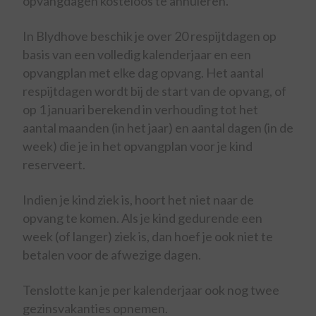
opvangdagen kosteloos te annuleren.
In Blydhove beschik je over 20 respijtdagen op
basis van een volledig kalenderjaar en een
opvangplan met elke dag opvang. Het aantal
respijtdagen wordt bij de start van de opvang, of
op 1 januari berekend in verhouding tot het
aantal maanden (in het jaar) en aantal dagen (in de
week) die je in het opvangplan voor je kind
reserveert.
Indien je kind ziek is, hoort het niet naar de
opvang te komen. Als je kind gedurende een
week (of langer) ziek is, dan hoef je ook niet te
betalen voor de afwezige dagen.
Tenslotte kan je per kalenderjaar ook nog twee
gezinsvakanties opnemen.