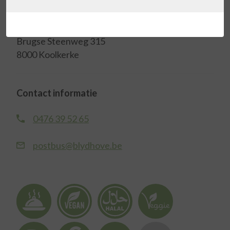
Adres
Brugse Steenweg 315
8000 Koolkerke
Contact informatie
0476 39 52 65
postbus@blydhove.be