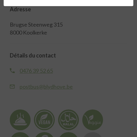
Adresse
Brugse Steenweg 315
8000 Koolkerke
Détails du contact
0476 39 52 65
postbus@blydhove.be